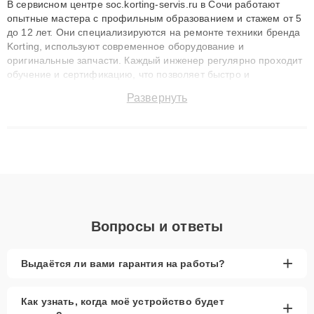
В сервисном центре soc.korting-servis.ru в Сочи работают
опытные мастера с профильным образованием и стажем от 5
до 12 лет. Они специализируются на ремонте техники бренда
Korting, используют современное оборудование и
оригинальные запчасти. Каждый инженер регулярно проходит
обучение и сертификацию, что позволяет быстро и
точноdiagnostikировать поломки и восстанавливать технику с
Развернуть
сохранением гарантии до 3 лет. Наши мастера решают
сложные случаи: от замены матриц и материнских плат до
ремонта после залития и восстановления данных. Благодаря
высокой квалификации и ответственному подходу клиенты
получают быстрый, качественный ремонт и понятные
объяснения по результатам диагностики.
Вопросы и ответы
+
Выдаётся ли вами гарантия на работы?
Как узнать, когда моё устройство будет
+