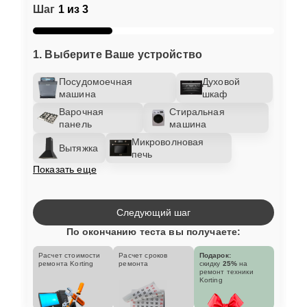
Шаг
1 из 3
1. Выберите Ваше устройство
Посудомоечная
Духовой
машина
шкаф
Варочная
Стиральная
панель
машина
Микроволновая
Вытяжка
печь
Показать еще
Следующий шаг
По окончанию теста вы получаете:
Расчет стоимости
Расчет сроков
Подарок:
ремонта Korting
ремонта
скидку
25%
на
ремонт техники
Korting