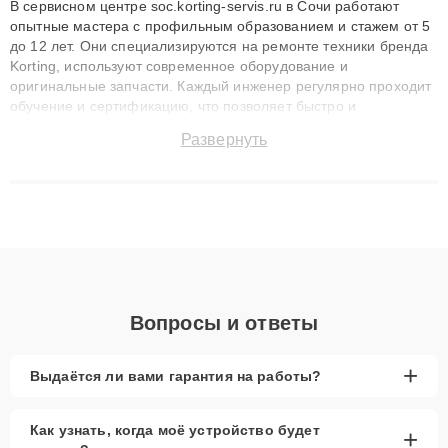
В сервисном центре soc.korting-servis.ru в Сочи работают
опытные мастера с профильным образованием и стажем от 5
до 12 лет. Они специализируются на ремонте техники бренда
Korting, используют современное оборудование и
оригинальные запчасти. Каждый инженер регулярно проходит
обучение и сертификацию, что позволяет быстро и
точноdiagnostikировать поломки и восстанавливать технику с
Развернуть
сохранением гарантии до 3 лет. Наши мастера решают
сложные случаи: от замены матриц и материнских плат до
ремонта после залития и восстановления данных. Благодаря
высокой квалификации и ответственному подходу клиенты
получают быстрый, качественный ремонт и понятные
объяснения по результатам диагностики.
Вопросы и ответы
+
Выдаётся ли вами гарантия на работы?
Как узнать, когда моё устройство будет
+