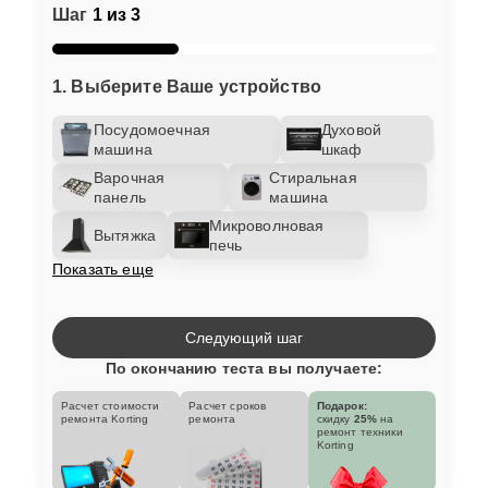
Шаг
1 из 3
1. Выберите Ваше устройство
Посудомоечная
Духовой
машина
шкаф
Варочная
Стиральная
панель
машина
Микроволновая
Вытяжка
печь
Показать еще
Следующий шаг
По окончанию теста вы получаете:
Расчет стоимости
Расчет сроков
Подарок:
ремонта Korting
ремонта
скидку
25%
на
ремонт техники
Korting