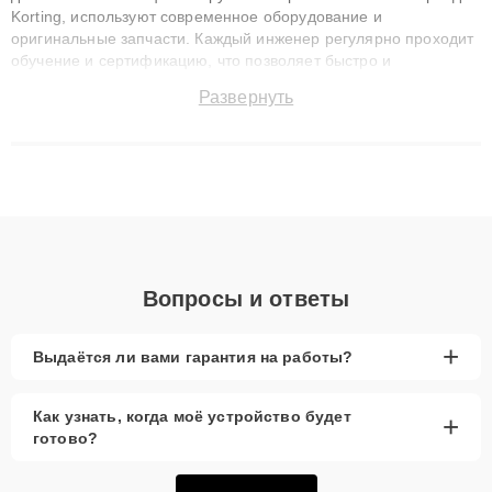
Korting, используют современное оборудование и
оригинальные запчасти. Каждый инженер регулярно проходит
обучение и сертификацию, что позволяет быстро и
точноdiagnostikировать поломки и восстанавливать технику с
Развернуть
сохранением гарантии до 3 лет. Наши мастера решают
сложные случаи: от замены матриц и материнских плат до
ремонта после залития и восстановления данных. Благодаря
высокой квалификации и ответственному подходу клиенты
получают быстрый, качественный ремонт и понятные
объяснения по результатам диагностики.
Вопросы и ответы
+
Выдаётся ли вами гарантия на работы?
Как узнать, когда моё устройство будет
+
готово?