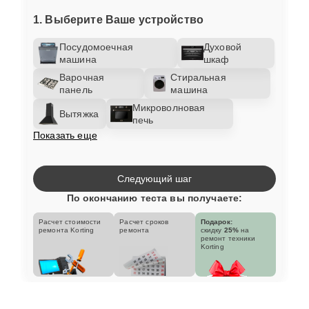
1. Выберите Ваше устройство
Посудомоечная
Духовой
машина
шкаф
Варочная
Стиральная
панель
машина
Микроволновая
Вытяжка
печь
Показать еще
Следующий шаг
По окончанию теста вы получаете:
Расчет стоимости
Расчет сроков
Подарок:
ремонта Korting
ремонта
скидку
25%
на
ремонт техники
Korting