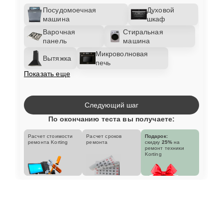
Посудомоечная
Духовой
машина
шкаф
Варочная
Стиральная
панель
машина
Микроволновая
Вытяжка
печь
Показать еще
Следующий шаг
По окончанию теста вы получаете:
Расчет стоимости
Расчет сроков
Подарок:
ремонта Korting
ремонта
скидку
25%
на
ремонт техники
Korting