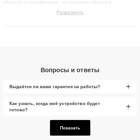
обучение и сертификацию, что позволяет быстро и
точноdiagnostikировать поломки и восстанавливать технику с
Развернуть
сохранением гарантии до 3 лет. Наши мастера решают
сложные случаи: от замены матриц и материнских плат до
ремонта после залития и восстановления данных. Благодаря
высокой квалификации и ответственному подходу клиенты
получают быстрый, качественный ремонт и понятные
объяснения по результатам диагностики.
Вопросы и ответы
+
Выдаётся ли вами гарантия на работы?
Как узнать, когда моё устройство будет
+
готово?
Показать