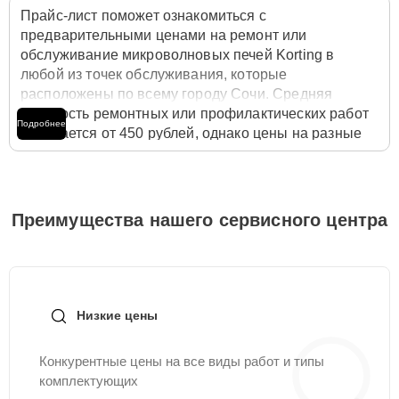
Прайс-лист поможет ознакомиться с
предварительными ценами на ремонт или
обслуживание микроволновых печей Korting в
любой из точек обслуживания, которые
расположены по всему городу Сочи. Средняя
стоимость ремонтных или профилактических работ
Подробнее
начинается от 450 рублей, однако цены на разные
виды комплектующих могут различаться. Полную
стоимость работ с учётом запчастей или расходных
материалов необходимо уточнять со специалистом
службы заботы о клиентах. Для расчета итоговой
Преимущества нашего сервисного центра
стоимости ремонта микроволновой печи достаточно
позвонить по телефону горячей линии
+7 (800) 100-
91-25
или оставить заявку на нашем сайте Korting-
Servis.
Низкие цены
Конкурентные цены на все виды работ и типы
комплектующих