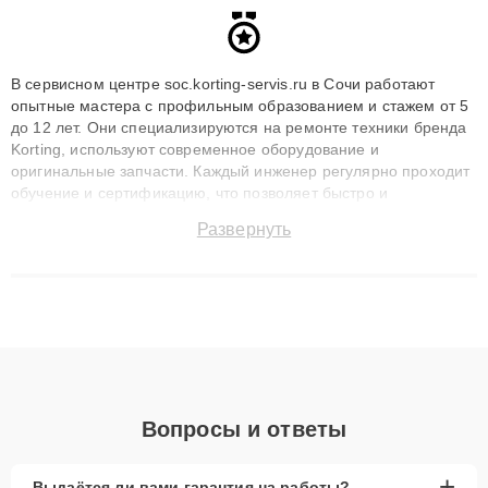
В сервисном центре soc.korting-servis.ru в Сочи работают
опытные мастера с профильным образованием и стажем от 5
до 12 лет. Они специализируются на ремонте техники бренда
Korting, используют современное оборудование и
оригинальные запчасти. Каждый инженер регулярно проходит
обучение и сертификацию, что позволяет быстро и
точноdiagnostikировать поломки и восстанавливать технику с
Развернуть
сохранением гарантии до 3 лет. Наши мастера решают
сложные случаи: от замены матриц и материнских плат до
ремонта после залития и восстановления данных. Благодаря
высокой квалификации и ответственному подходу клиенты
получают быстрый, качественный ремонт и понятные
объяснения по результатам диагностики.
Вопросы и ответы
+
Выдаётся ли вами гарантия на работы?