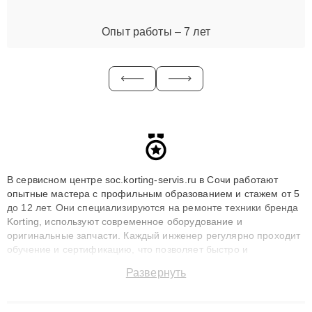
Опыт работы – 7 лет
В сервисном центре soc.korting-servis.ru в Сочи работают
опытные мастера с профильным образованием и стажем от 5
до 12 лет. Они специализируются на ремонте техники бренда
Korting, используют современное оборудование и
оригинальные запчасти. Каждый инженер регулярно проходит
обучение и сертификацию, что позволяет быстро и
точноdiagnostikировать поломки и восстанавливать технику с
Развернуть
сохранением гарантии до 3 лет. Наши мастера решают
сложные случаи: от замены матриц и материнских плат до
ремонта после залития и восстановления данных. Благодаря