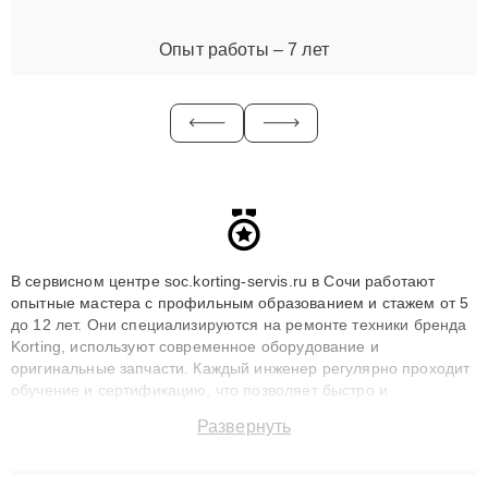
Опыт работы – 7 лет
В сервисном центре soc.korting-servis.ru в Сочи работают
опытные мастера с профильным образованием и стажем от 5
до 12 лет. Они специализируются на ремонте техники бренда
Korting, используют современное оборудование и
оригинальные запчасти. Каждый инженер регулярно проходит
обучение и сертификацию, что позволяет быстро и
точноdiagnostikировать поломки и восстанавливать технику с
Развернуть
сохранением гарантии до 3 лет. Наши мастера решают
сложные случаи: от замены матриц и материнских плат до
ремонта после залития и восстановления данных. Благодаря