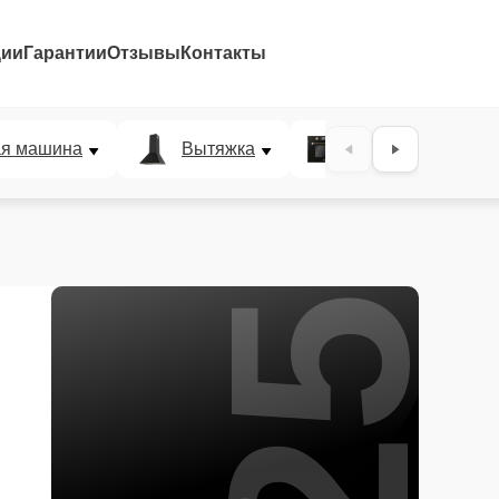
ции
Гарантии
Отзывы
Контакты
25%
ая машина
Вытяжка
Микроволновая п