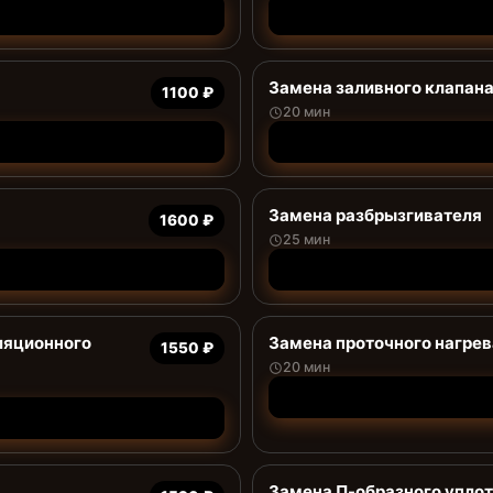
Замена заливного клапан
1100 ₽
20 мин
Замена разбрызгивателя
1600 ₽
25 мин
ляционного
Замена проточного нагрев
1550 ₽
20 мин
Замена П-образного упло