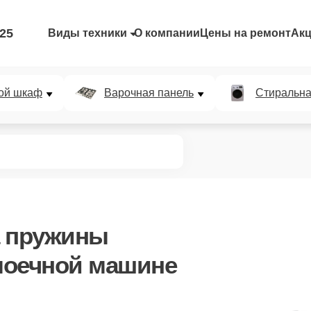
-25
Виды техники
О компании
Цены на ремонт
Ак
ой шкаф
Варочная панель
Стиральн
а пружины
моечной машине