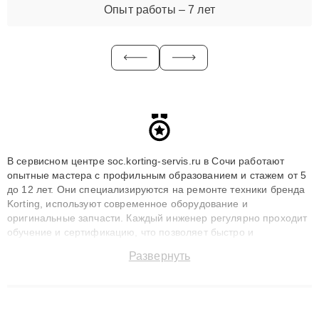
Опыт работы – 7 лет
В сервисном центре soc.korting-servis.ru в Сочи работают
опытные мастера с профильным образованием и стажем от 5
до 12 лет. Они специализируются на ремонте техники бренда
Korting, используют современное оборудование и
оригинальные запчасти. Каждый инженер регулярно проходит
обучение и сертификацию, что позволяет быстро и
точноdiagnostikировать поломки и восстанавливать технику с
Развернуть
сохранением гарантии до 3 лет. Наши мастера решают
сложные случаи: от замены матриц и материнских плат до
ремонта после залития и восстановления данных. Благодаря
высокой квалификации и ответственному подходу клиенты
получают быстрый, качественный ремонт и понятные