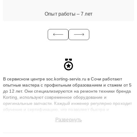
Опыт работы – 7 лет
В сервисном центре soc.korting-servis.ru в Сочи работают
опытные мастера с профильным образованием и стажем от 5
до 12 лет. Они специализируются на ремонте техники бренда
Korting, используют современное оборудование и
оригинальные запчасти. Каждый инженер регулярно проходит
обучение и сертификацию, что позволяет быстро и
точноdiagnostikировать поломки и восстанавливать технику с
Развернуть
сохранением гарантии до 3 лет. Наши мастера решают
сложные случаи: от замены матриц и материнских плат до
ремонта после залития и восстановления данных. Благодаря