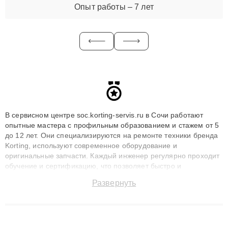
Опыт работы – 7 лет
В сервисном центре soc.korting-servis.ru в Сочи работают
опытные мастера с профильным образованием и стажем от 5
до 12 лет. Они специализируются на ремонте техники бренда
Korting, используют современное оборудование и
оригинальные запчасти. Каждый инженер регулярно проходит
обучение и сертификацию, что позволяет быстро и
точноdiagnostikировать поломки и восстанавливать технику с
Развернуть
сохранением гарантии до 3 лет. Наши мастера решают
сложные случаи: от замены матриц и материнских плат до
ремонта после залития и восстановления данных. Благодаря
высокой квалификации и ответственному подходу клиенты
получают быстрый, качественный ремонт и понятные