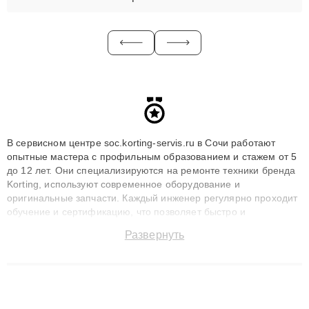
В сервисном центре soc.korting-servis.ru в Сочи работают
опытные мастера с профильным образованием и стажем от 5
до 12 лет. Они специализируются на ремонте техники бренда
Korting, используют современное оборудование и
оригинальные запчасти. Каждый инженер регулярно проходит
обучение и сертификацию, что позволяет быстро и
точноdiagnostikировать поломки и восстанавливать технику с
Развернуть
сохранением гарантии до 3 лет. Наши мастера решают
сложные случаи: от замены матриц и материнских плат до
ремонта после залития и восстановления данных. Благодаря
высокой квалификации и ответственному подходу клиенты
получают быстрый, качественный ремонт и понятные
объяснения по результатам диагностики.