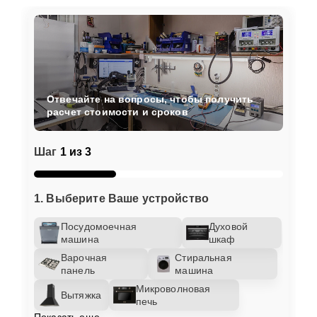
Отвечайте на вопросы, чтобы получить
расчет стоимости и сроков
Шаг
1 из 3
1. Выберите Ваше устройство
Посудомоечная
Духовой
машина
шкаф
Варочная
Стиральная
панель
машина
Микроволновая
Вытяжка
печь
Показать еще