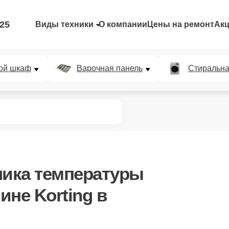
-25
Виды техники
О компании
Цены на ремонт
Ак
ой шкаф
Варочная панель
Стиральн
чика температуры
не Korting в