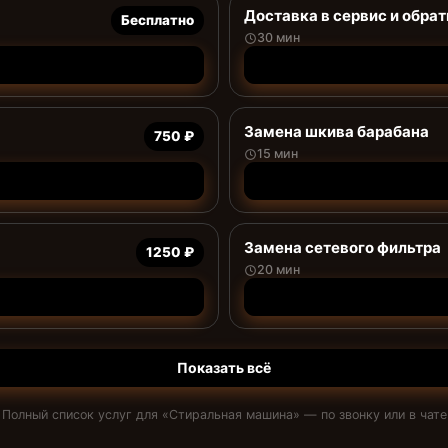
Доставка в сервис и обрат
Бесплатно
30 мин
Замена шкива барабана
750 ₽
15 мин
Замена сетевого фильтра
1250 ₽
20 мин
Показать всё
Полный список услуг для «
Стиральная машина
» — по звонку или в чате