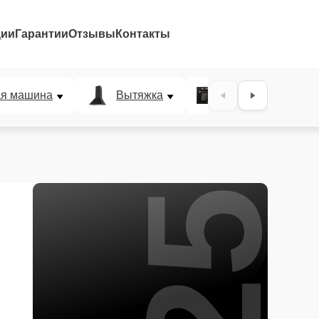
ции
Гарантии
Отзывы
Контакты
25%
ая машина
Вытяжка
Микроволновая п