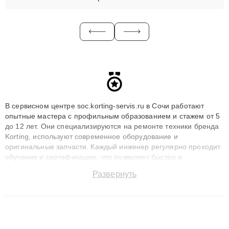
В сервисном центре soc.korting-servis.ru в Сочи работают
опытные мастера с профильным образованием и стажем от 5
до 12 лет. Они специализируются на ремонте техники бренда
Korting, используют современное оборудование и
оригинальные запчасти. Каждый инженер регулярно проходит
обучение и сертификацию, что позволяет быстро и
точноdiagnostikировать поломки и восстанавливать технику с
Развернуть
сохранением гарантии до 3 лет. Наши мастера решают
сложные случаи: от замены матриц и материнских плат до
ремонта после залития и восстановления данных. Благодаря
высокой квалификации и ответственному подходу клиенты
получают быстрый, качественный ремонт и понятные
объяснения по результатам диагностики.