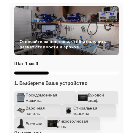
Отвечайте на вопросы, чтобы получить
расчет стоимости и сроков
Шаг
1 из 3
1. Выберите Ваше устройство
Посудомоечная
Духовой
машина
шкаф
Варочная
Стиральная
панель
машина
Микроволновая
Вытяжка
печь
Показать еще