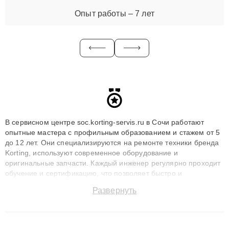
Опыт работы – 7 лет
В сервисном центре soc.korting-servis.ru в Сочи работают
опытные мастера с профильным образованием и стажем от 5
до 12 лет. Они специализируются на ремонте техники бренда
Korting, используют современное оборудование и
оригинальные запчасти. Каждый инженер регулярно проходит
обучение и сертификацию, что позволяет быстро и
точноdiagnostikировать поломки и восстанавливать технику с
Развернуть
сохранением гарантии до 3 лет. Наши мастера решают
сложные случаи: от замены матриц и материнских плат до
ремонта после залития и восстановления данных. Благодаря
высокой квалификации и ответственному подходу клиенты