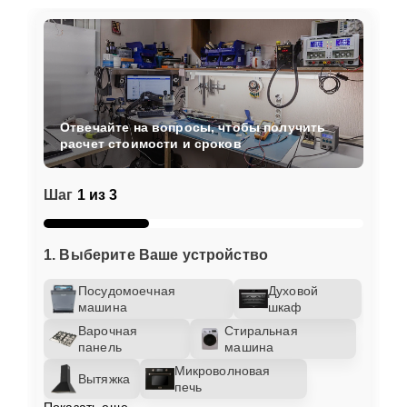
Отвечайте на вопросы, чтобы получить
расчет стоимости и сроков
Шаг
1 из 3
1. Выберите Ваше устройство
Посудомоечная
Духовой
машина
шкаф
Варочная
Стиральная
панель
машина
Микроволновая
Вытяжка
печь
Показать еще