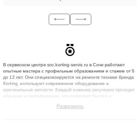
В сервисном центре soc.korting-servis.ru в Сочи работают
опытные мастера с профильным образованием и стажем от 5
до 12 лет. Они специализируются на ремонте техники бренда
Korting, используют современное оборудование и
оригинальные запчасти. Каждый инженер регулярно проходит
обучение и сертификацию, что позволяет быстро и
точноdiagnostikировать поломки и восстанавливать технику с
Развернуть
сохранением гарантии до 3 лет. Наши мастера решают
сложные случаи: от замены матриц и материнских плат до
ремонта после залития и восстановления данных. Благодаря
высокой квалификации и ответственному подходу клиенты
получают быстрый, качественный ремонт и понятные
объяснения по результатам диагностики.