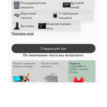
Посудомоечная
Духовой
машина
шкаф
Варочная
Стиральная
панель
машина
Микроволновая
Вытяжка
печь
Показать еще
Следующий шаг
По окончанию теста вы получаете:
Расчет стоимости
Расчет сроков
Подарок:
ремонта Korting
ремонта
скидку
25%
на
ремонт техники
Korting