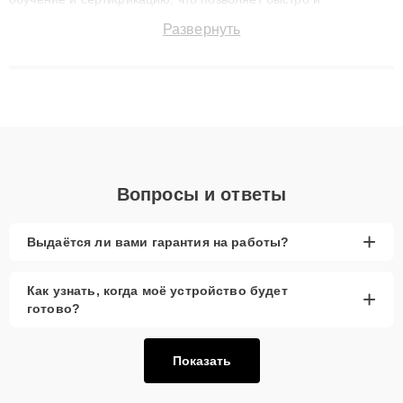
точноdiagnostikировать поломки и восстанавливать технику с
Развернуть
сохранением гарантии до 3 лет. Наши мастера решают
сложные случаи: от замены матриц и материнских плат до
ремонта после залития и восстановления данных. Благодаря
высокой квалификации и ответственному подходу клиенты
получают быстрый, качественный ремонт и понятные
объяснения по результатам диагностики.
Вопросы и ответы
+
Выдаётся ли вами гарантия на работы?
Как узнать, когда моё устройство будет
+
готово?
Показать