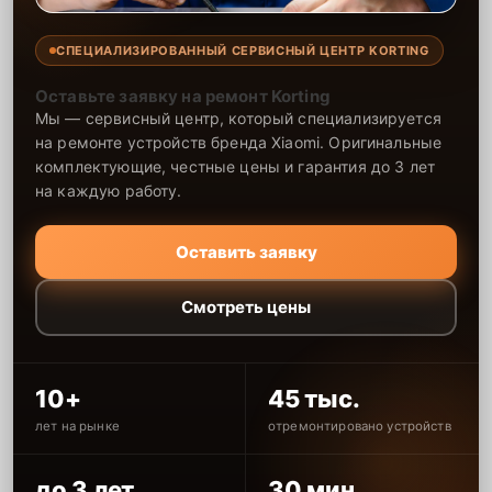
безупречно. Мы используем только проверенные методы для
поддержания чистоты фильтров, что значительно улучшает
СПЕЦИАЛИЗИРОВАННЫЙ СЕРВИСНЫЙ ЦЕНТР KORTING
эффективность работы сушильной машины. Однократное
обращение к нам обеспечит длительную и безотказную работу
вашего устройства.
Оставьте заявку на ремонт Korting
Мы — сервисный центр, который специализируется
на ремонте устройств бренда Xiaomi. Оригинальные
комплектующие, честные цены и гарантия до 3 лет
на каждую работу.
Оставить заявку
Смотреть цены
10+
45 тыс.
лет на рынке
отремонтировано устройств
до 3 лет
30 мин