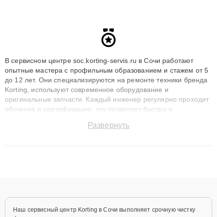
В сервисном центре soc.korting-servis.ru в Сочи работают
опытные мастера с профильным образованием и стажем от 5
до 12 лет. Они специализируются на ремонте техники бренда
Korting, используют современное оборудование и
оригинальные запчасти. Каждый инженер регулярно проходит
обучение и сертификацию, что позволяет быстро и
точноdiagnostikировать поломки и восстанавливать технику с
Развернуть
сохранением гарантии до 3 лет. Наши мастера решают
сложные случаи: от замены матриц и материнских плат до
ремонта после залития и восстановления данных. Благодаря
высокой квалификации и ответственному подходу клиенты
получают быстрый, качественный ремонт и понятные
объяснения по результатам диагностики.
Наш сервисный центр Korting в Сочи выполняет срочную чистку