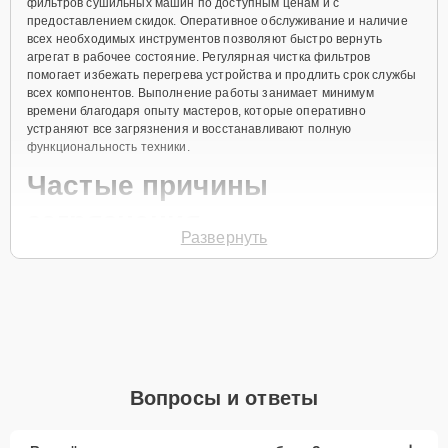
фильтров сушильных машин по доступным ценам и с
предоставлением скидок. Оперативное обслуживание и наличие
всех необходимых инструментов позволяют быстро вернуть
агрегат в рабочее состояние. Регулярная чистка фильтров
помогает избежать перегрева устройства и продлить срок службы
всех компонентов. Выполнение работы занимает минимум
времени благодаря опыту мастеров, которые оперативно
устраняют все загрязнения и восстанавливают полную
функциональность техники.
Частые причины
загрязнения
Развернуть
Накопление пыли и ворса
Засорение системы циркуляции воздуха
Неправильная эксплуатация техники
Использование некачественных материалов для
сушки
Вопросы и ответы
Редкое обслуживание техники
Для заказа чистки фильтров сушильной машины, позвоните по