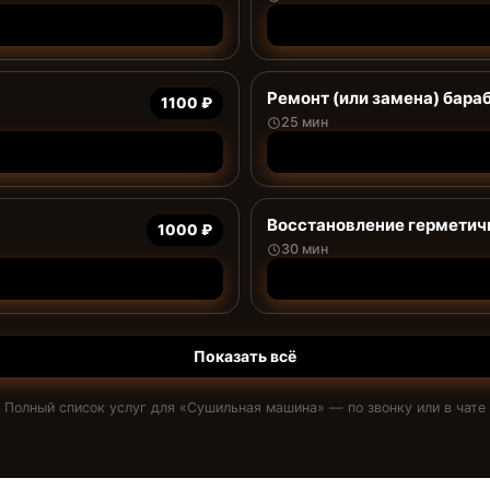
Ремонт (или замена) бара
1100 ₽
25 мин
Восстановление герметич
1000 ₽
30 мин
Показать всё
Полный список услуг для «
Сушильная машина
» — по звонку или в чате