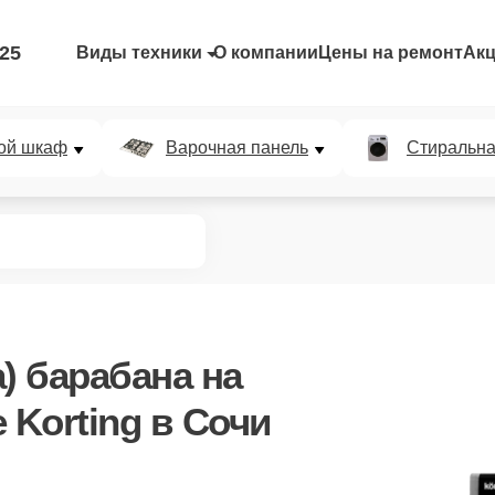
-25
Виды техники
О компании
Цены на ремонт
Ак
ой шкаф
Варочная панель
Стиральн
) барабана
на
Korting в Сочи