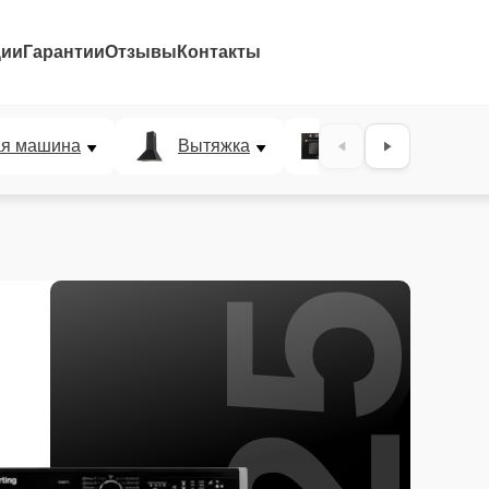
ции
Гарантии
Отзывы
Контакты
25%
ая машина
Вытяжка
Микроволновая п