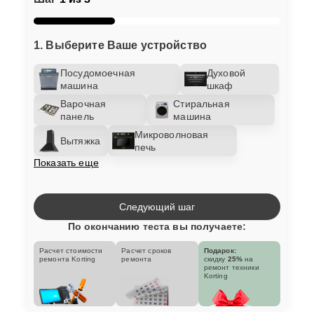
1. Выберите Ваше устройство
Посудомоечная
Духовой
машина
шкаф
Варочная
Стиральная
панель
машина
Микроволновая
Вытяжка
печь
Показать еще
Следующий шаг
По окончанию теста вы получаете:
Расчет стоимости
Расчет сроков
Подарок:
ремонта Korting
ремонта
скидку
25%
на
ремонт техники
Korting