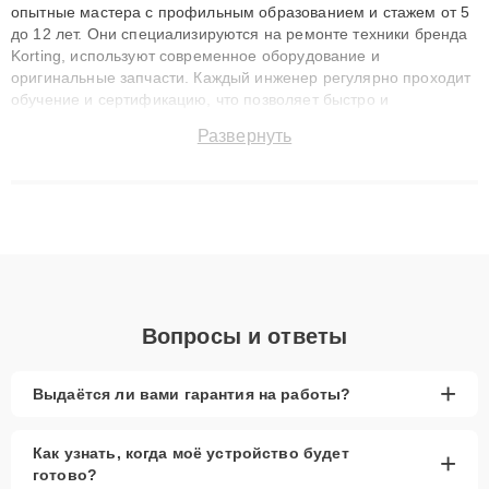
опытные мастера с профильным образованием и стажем от 5
до 12 лет. Они специализируются на ремонте техники бренда
Korting, используют современное оборудование и
оригинальные запчасти. Каждый инженер регулярно проходит
обучение и сертификацию, что позволяет быстро и
точноdiagnostikировать поломки и восстанавливать технику с
Развернуть
сохранением гарантии до 3 лет. Наши мастера решают
сложные случаи: от замены матриц и материнских плат до
ремонта после залития и восстановления данных. Благодаря
высокой квалификации и ответственному подходу клиенты
получают быстрый, качественный ремонт и понятные
объяснения по результатам диагностики.
Вопросы и ответы
+
Выдаётся ли вами гарантия на работы?
Как узнать, когда моё устройство будет
+
готово?