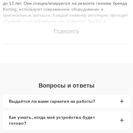
до 12 лет. Они специализируются на ремонте техники бренда
Korting, используют современное оборудование и
оригинальные запчасти. Каждый инженер регулярно проходит
обучение и сертификацию, что позволяет быстро и
точноdiagnostikировать поломки и восстанавливать технику с
Развернуть
сохранением гарантии до 3 лет. Наши мастера решают
сложные случаи: от замены матриц и материнских плат до
ремонта после залития и восстановления данных. Благодаря
высокой квалификации и ответственному подходу клиенты
получают быстрый, качественный ремонт и понятные
объяснения по результатам диагностики.
Вопросы и ответы
+
Выдаётся ли вами гарантия на работы?
Как узнать, когда моё устройство будет
+
готово?