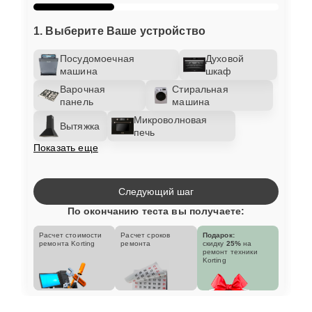
1. Выберите Ваше устройство
Посудомоечная
Духовой
машина
шкаф
Варочная
Стиральная
панель
машина
Микроволновая
Вытяжка
печь
Показать еще
Следующий шаг
По окончанию теста вы получаете:
Расчет стоимости
Расчет сроков
Подарок:
ремонта Korting
ремонта
скидку
25%
на
ремонт техники
Korting